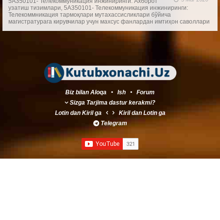
5А350101- Телекоммуникация инжиниринги: Ахборот
узатиш тизимлари, 5А350101- Телекоммуникация инжиниринги:
Телекоммникация тармоқлари мутахассисликлари бўйича
магистратурага кирувчилар учун махсус фанлардан имтиҳон саволлари
Biz bilan Aloqa
•
Ish
•
Forum
Sizga Tarjima dastur kerakmi?
Lotin
dan
Kiril
ga
Kiril
dan
Lotin
ga
Telegram
Created by
Master Sherkulov