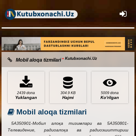
×
•
Kutubxonachi.Uz
Mobil aloqa tizmilari
2439 dona
304.9 KB
5009 dona
Yuklangan
Hajmi
Ko'rilgan
Mobil aloqa tizmilari
5А350901-Мобил алоқа тизимлари ва 5А350801-
Телевидение, радиоалоқа ва радиоэшиттириш