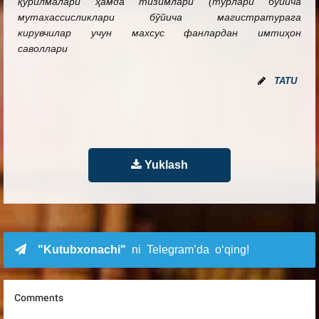
қурилмалари ҳамда тизимлари (турлари бўйича
мутахассисликлари бўйича магистратурага
кирувчилар учун махсус фанлардан имтиҳон
саволлари
TATU
Yuklash
"Kutubxonachi"
ni Telegram’da o‘qing!