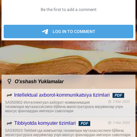
O'xshash Yuklamalar
Intellektual axborot-kommunikatsiya tizimlari
.pdf
PDF
3 Mar 2020
5А350902-Интеллектуал ахборот-коммуникация
тизимлари мутахассислиги бўйича магистратурага кирувчилар учун
махсус фанлардан имтиҳон саволлари
Tibbiyotda komyuter tizimlari
3 Mar 2020
.pdf
PDF
5А330503-Тиббиётда компьютер тизимлари мутахассислиги бўйича
магистратурага кирувчилар учун махсус фанлардан имтиҳон саволлари