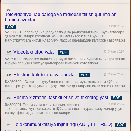
.pdf
Televideniye, radioaloqa va radioeshittirish qurilmalari
hamda tizimlari
3 Mar 2020
PDF
5А350801-Телевидение, радиоалоқа ва радиоэшиттириш қурилмалари
ҳамда тизимлари (турлари бўйича) мутахассислиги бўйича
магистратурага кирувчилар учун махсус фанлардан имтиҳон саволлари
Videotexnologiyalar
3 Mar 2020
.pdf
PDF
5А351002-Видеотехнологиялар мутахассислиги бўйича магистратурага
кирувчилар учун махсус фанлардан имтиҳон саволлари
Elektron kutubxona va arxivlar
3 Mar 2020
.pdf
PDF
5А350602 –Электрон кутубхона ва архивлармутахассислиги бўйича
магистратурага кирувчилар учун махсус фанлардан имтиҳон саволлари
Pochta xizmatini tashkil etish va texnologiyasi
.pdf
PDF
3 Mar 2020
5А350501-Почта хизматини ташкил этиш ва
технологияси мутахассислиги бўйича магистратурага кирувчилар учун
махсус фанлардан имтиҳон саволлари
Telekommunikatsiya injiniringi (AUT, TT, TRED)
.pdf
PDF
3 Mar 2020