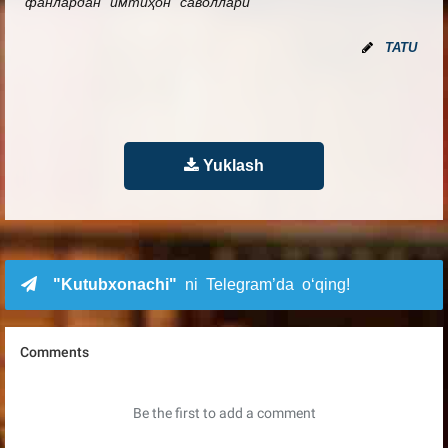
фанлардан имтиҳон саволлари
TATU
Yuklash
"Kutubxonachi"
ni Telegram’da o‘qing!