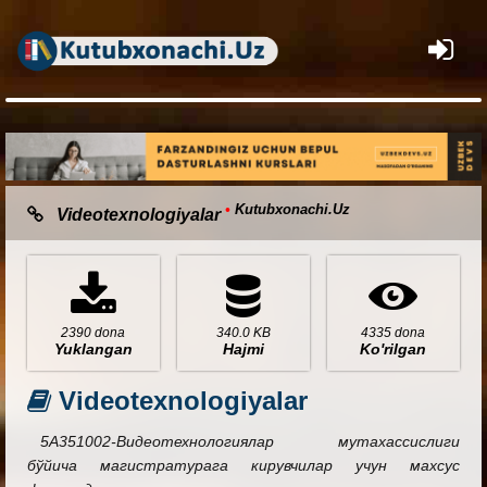
×
•
Kutubxonachi.Uz
Videotexnologiyalar
2390 dona
340.0 KB
4335 dona
Yuklangan
Hajmi
Ko'rilgan
Videotexnologiyalar
5А351002-Видеотехнологиялар мутахассислиги
бўйича магистратурага кирувчилар учун махсус