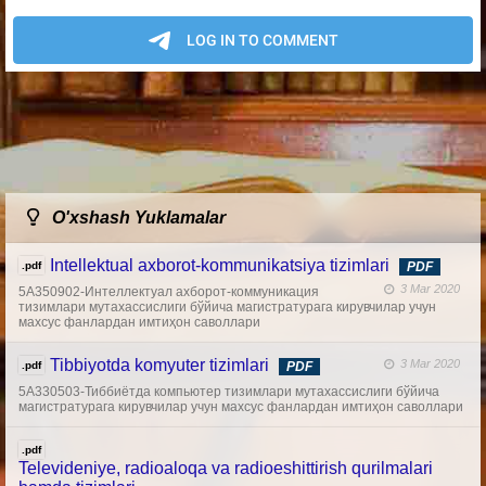
O'xshash Yuklamalar
Intellektual axborot-kommunikatsiya tizimlari
.pdf
PDF
3 Mar 2020
5А350902-Интеллектуал ахборот-коммуникация
тизимлари мутахассислиги бўйича магистратурага кирувчилар учун
махсус фанлардан имтиҳон саволлари
Tibbiyotda komyuter tizimlari
3 Mar 2020
.pdf
PDF
5А330503-Тиббиётда компьютер тизимлари мутахассислиги бўйича
магистратурага кирувчилар учун махсус фанлардан имтиҳон саволлари
.pdf
Televideniye, radioaloqa va radioeshittirish qurilmalari