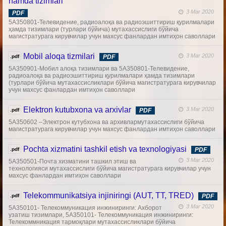
hamda tizimlari
3 Mar 2020
PDF
5А350801-Телевидение, радиоалоқа ва радиоэшиттириш қурилмалари
ҳамда тизимлари (турлари бўйича) мутахассислиги бўйича
магистратурага кирувчилар учун махсус фанлардан имтиҳон саволлари
Mobil aloqa tizmilari
3 Mar 2020
.pdf
PDF
5А350901-Мобил алоқа тизимлари ва 5А350801-Телевидение,
радиоалоқа ва радиоэшиттириш қурилмалари ҳамда тизимлари
(турлари бўйича мутахассисликлари бўйича магистратурага кирувчилар
учун махсус фанлардан имтиҳон саволлари
Elektron kutubxona va arxivlar
3 Mar 2020
.pdf
PDF
5А350602 –Электрон кутубхона ва архивлармутахассислиги бўйича
магистратурага кирувчилар учун махсус фанлардан имтиҳон саволлари
Pochta xizmatini tashkil etish va texnologiyasi
.pdf
PDF
3 Mar 2020
5А350501-Почта хизматини ташкил этиш ва
технологияси мутахассислиги бўйича магистратурага кирувчилар учун
махсус фанлардан имтиҳон саволлари
Telekommunikatsiya injiniringi (AUT, TT, TRED)
.pdf
PDF
3 Mar 2020
5А350101- Телекоммуникация инжиниринги: Ахборот
узатиш тизимлари, 5А350101- Телекоммуникация инжиниринги:
Телекоммникация тармоқлари мутахассисликлари бўйича