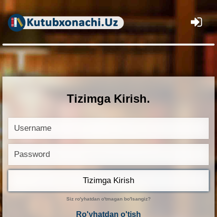
×
Tizimga Kirish.
Siz
ro'yhatdan
o'tmagan bo'lsangiz?
Ro'yhatdan o'tish