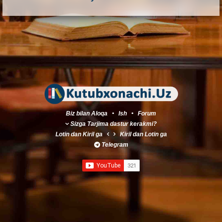
Biz bilan Aloqa
•
Ish
•
Forum
Sizga Tarjima dastur kerakmi?
Lotin
dan
Kiril
ga
Kiril
dan
Lotin
ga
Telegram