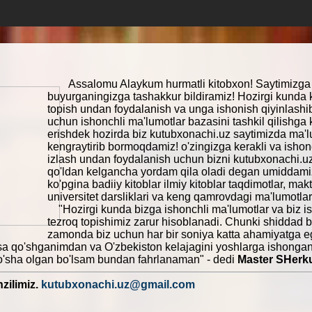
Assalomu Alaykum hurmatli kitobxon! Saytimizga 
buyurganingizga tashakkur bildiramiz! Hozirgi kunda 
topish undan foydalanish va unga ishonish qiyinlash
uchun ishonchli ma'lumotlar bazasini tashkil qilishga 
erishdek hozirda biz kutubxonachi.uz saytimizda ma'l
kengraytirib bormoqdamiz! o'zingizga kerakli va ishon
izlash undan foydalanish uchun bizni kutubxonachi.uz
qo'ldan kelgancha yordam qila oladi degan umiddamiz
ko'pgina badiiy kitoblar ilmiy kitoblar taqdimotlar, makt
universitet darsliklari va keng qamrovdagi ma'lumotlarn
"Hozirgi kunda bizga ishonchli ma'lumotlar va biz i
tezroq topishimiz zarur hisoblanadi. Chunki shiddad b
zamonda biz uchun har bir soniya katta ahamiyatga e
sa qo'shganimdan va O'zbekiston kelajagini yoshlarga ishonga
o'sha olgan bo'lsam bundan fahrlanaman" - dedi
Master SHerk
zilimiz.
kutubxonachi.uz@gmail.com