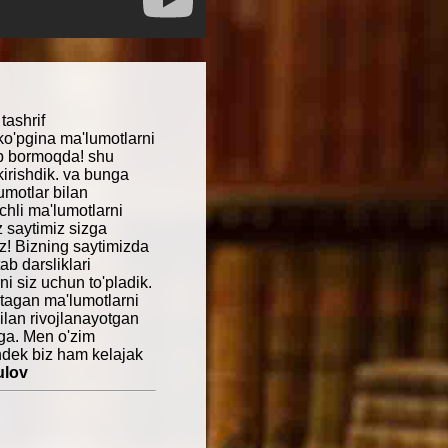
tashrif
ko'pgina ma'lumotlarni
ib bormoqda! shu
kirishdik. va bunga
umotlar bilan
chli ma'lumotlarni
 saytimiz sizga
! Bizning saytimizda
ab darsliklari
i siz uchun to'pladik.
stagan ma'lumotlarni
ilan rivojlanayotgan
ga. Men o'zim
ndek biz ham kelajak
ulov