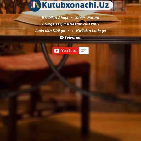
Biz bilan Aloqa
•
Ish
•
Forum
Sizga Tarjima dastur kerakmi?
Lotin
dan
Kiril
ga
Kiril
dan
Lotin
ga
Telegram