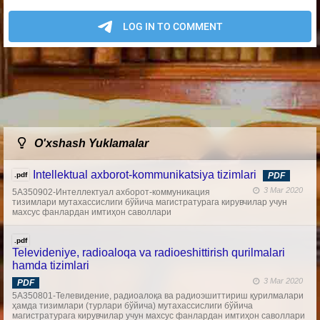
O'xshash Yuklamalar
Intellektual axborot-kommunikatsiya tizimlari
.pdf
PDF
3 Mar 2020
5А350902-Интеллектуал ахборот-коммуникация
тизимлари мутахассислиги бўйича магистратурага кирувчилар учун
махсус фанлардан имтиҳон саволлари
.pdf
Televideniye, radioaloqa va radioeshittirish qurilmalari
hamda tizimlari
3 Mar 2020
PDF
5А350801-Телевидение, радиоалоқа ва радиоэшиттириш қурилмалари
ҳамда тизимлари (турлари бўйича) мутахассислиги бўйича
магистратурага кирувчилар учун махсус фанлардан имтиҳон саволлари