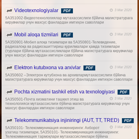
Videotexnologiyalar
3 Mar 2020
.pdf
PDF
5А351002-Видеотехнологиялар мутахассислиги бўйича магистратурага
кирувчилар учун махсус фанлардан имтиҳон саволлари
Mobil aloqa tizmilari
3 Mar 2020
.pdf
PDF
5А350901-Мобил алоқа тизимлари ва 5А350801-Телевидение,
радиоалоқа ва радиоэшиттириш қурилмалари ҳамда тизимлари
(турлари бўйича мутахассисликлари бўйича магистратурага кирувчилар
учун махсус фанлардан имтиҳон саволлари
Elektron kutubxona va arxivlar
3 Mar 2020
.pdf
PDF
5А350602 –Электрон кутубхона ва архивлармутахассислиги бўйича
магистратурага кирувчилар учун махсус фанлардан имтиҳон саволлари
Pochta xizmatini tashkil etish va texnologiyasi
.pdf
PDF
3 Mar 2020
5А350501-Почта хизматини ташкил этиш ва
технологияси мутахассислиги бўйича магистратурага кирувчилар учун
махсус фанлардан имтиҳон саволлари
Telekommunikatsiya injiniringi (AUT, TT, TRED)
.pdf
PDF
3 Mar 2020
5А350101- Телекоммуникация инжиниринги: Ахборот
узатиш тизимлари, 5А350101- Телекоммуникация инжиниринги:
Телекоммникация тармоқлари мутахассисликлари бўйича