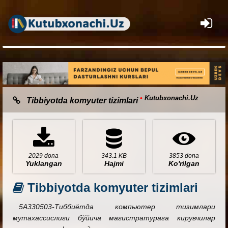
×
•
Kutubxonachi.Uz
Tibbiyotda komyuter tizimlari
2029 dona
343.1 KB
3853 dona
Yuklangan
Hajmi
Ko'rilgan
Tibbiyotda komyuter tizimlari
5А330503-Тиббиётда компьютер тизимлари
мутахассислиги бўйича магистратурага кирувчилар