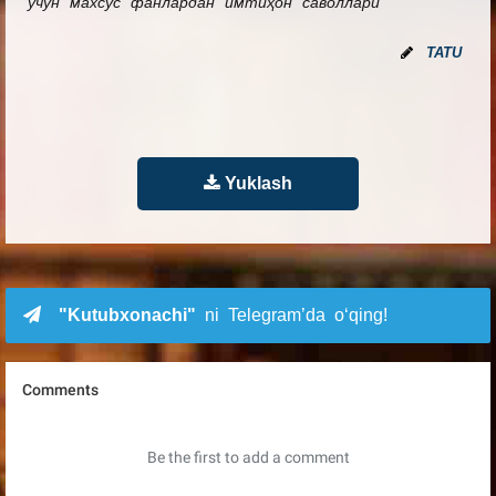
учун махсус фанлардан имтиҳон саволлари
TATU
Yuklash
"Kutubxonachi"
ni Telegram’da o‘qing!