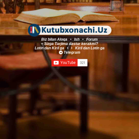
Biz bilan Aloqa
•
Ish
•
Forum
Sizga Tarjima dastur kerakmi?
Lotin
dan
Kiril
ga
Kiril
dan
Lotin
ga
Telegram