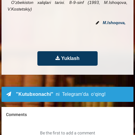
O'zbekiston xalqlari tarixi. 8-9-sinf (1993, M.Ishoqova,
V.Kostetskiy)
M.Ishoqova,
Yuklash
"Kutubxonachi"
ni Telegram’da o‘qing!