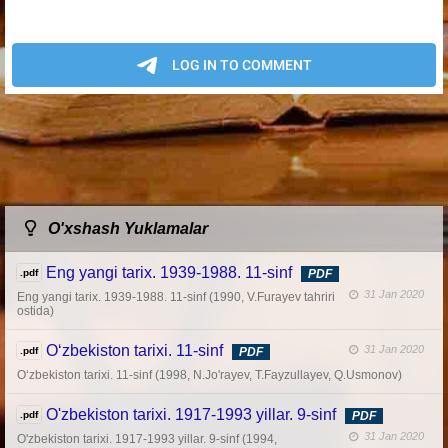
O'xshash Yuklamalar
Eng yangi tarix. 1939-1988. 11-sinf
.pdf
PDF
31 Jan 2020
Eng yangi tarix. 1939-1988. 11-sinf (1990, V.Furayev tahriri
ostida)
O‘zbekiston tarixi. 11-sinf
31 Jan 2020
.pdf
PDF
O‘zbekiston tarixi. 11-sinf (1998, N.Jo'rayev, T.Fayzullayev, Q.Usmonov)
O'zbekiston tarixi. 1917-1993 yillar. 9-sinf
.pdf
PDF
31 Jan 2020
O'zbekiston tarixi. 1917-1993 yillar. 9-sinf (1994,