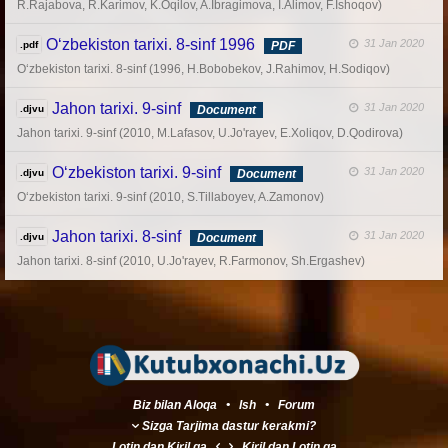
R.Rajabova, R.Karimov, K.Oqilov, A.Ibragimova, I.Alimov, F.Ishoqov)
O‘zbekiston tarixi. 8-sinf 1996
31 Jan 2020
.pdf
PDF
O‘zbekiston tarixi. 8-sinf (1996, H.Bobobekov, J.Rahimov, H.Sodiqov)
Jahon tarixi. 9-sinf
31 Jan 2020
.djvu
Document
Jahon tarixi. 9-sinf (2010, M.Lafasov, U.Jo'rayev, E.Xoliqov, D.Qodirova)
O‘zbekiston tarixi. 9-sinf
31 Jan 2020
.djvu
Document
O‘zbekiston tarixi. 9-sinf (2010, S.Tillaboyev, A.Zamonov)
Jahon tarixi. 8-sinf
31 Jan 2020
.djvu
Document
Jahon tarixi. 8-sinf (2010, U.Jo'rayev, R.Farmonov, Sh.Ergashev)
Biz bilan Aloqa
•
Ish
•
Forum
Sizga Tarjima dastur kerakmi?
Lotin
dan
Kiril
ga
Kiril
dan
Lotin
ga