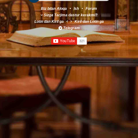
Biz bilan Aloqa
•
Ish
•
Forum
Sizga Tarjima dastur kerakmi?
Lotin
dan
Kiril
ga
Kiril
dan
Lotin
ga
Telegram