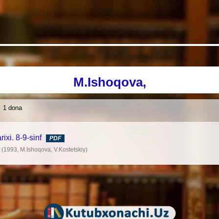
M.Ishoqova,
1 dona
rixi. 8-9-sinf
PDF
nf (1993, M.Ishoqova, V.Kostetskiy)