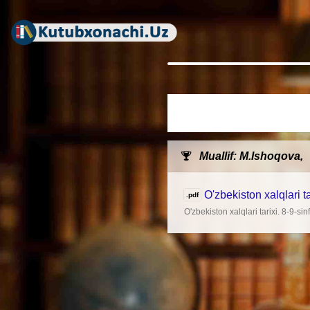
Muallif: M.Ishoqova,
O'zbekiston xalqlari ta
.pdf
O'zbekiston xalqlari tarixi. 8-9-si