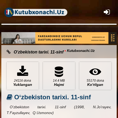
×
•
Kutubxonachi.Uz
O‘zbekiston tarixi. 11-sinf
24116 dona
14.4 MB
55170 dona
Yuklangan
Hajmi
Ko'rilgan
O‘zbekiston tarixi. 11-sinf
O‘zbekiston tarixi. 11-sinf (1998, N.Jo'rayev,
T.Fayzullayev, Q.Usmonov)