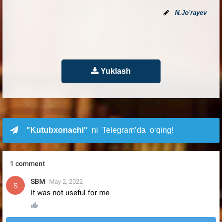
N.Jo'rayev
Yuklash
"Kutubxonachi"
ni Telegram’da o‘qing!