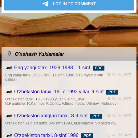
O'xshash Yuklamalar
Eng yangi tarix. 1939-1988. 11-sinf
.pdf
PDF
31 Jan 2020
Eng yangi tarix. 1939-1988. 11-sinf (1990, V.Furayev tahriri
ostida)
O'zbekiston tarixi. 1917-1993 yillar. 9-sinf
.pdf
PDF
31 Jan 2020
O'zbekiston tarixi. 1917-1993 yillar. 9-sinf (1994,
R.Rajabova, R.Karimov, K.Oqilov, A.Ibragimova, I.Alimov, F.Ishoqov)
O'zbekiston xalqlari tarixi. 8-9-sinf
31 Jan 2020
.pdf
PDF
O'zbekiston xalqlari tarixi. 8-9-sinf (1993, M.Ishoqova, V.Kostetskiy)
O‘zbekiston tarixi. 8-sinf 1996
31 Jan 2020
.pdf
PDF