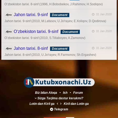
O‘zbekiston tarixi. 8-sinf (1996, H.Bobobekov, J.Rahimov, H.Sodiqov)
Jahon tarixi. 9-sinf
31 Jan 2020
.djvu
Document
Jahon tarixi. 9-sinf (2010, M.Lafasov, U.Jo'rayev, E.Xoliqov, D.Qodirova)
O‘zbekiston tarixi. 9-sinf
31 Jan 2020
.djvu
Document
O‘zbekiston tarixi. 9-sinf (2010, S.Tillaboyev, A.Zamonov)
Jahon tarixi. 8-sinf
31 Jan 2020
.djvu
Document
Jahon tarixi. 8-sinf (2010, U.Jo'rayev, R.Farmonov, Sh.Ergashev)
Biz bilan Aloqa
•
Ish
•
Forum
Sizga Tarjima dastur kerakmi?
Lotin
dan
Kiril
ga
Kiril
dan
Lotin
ga
Telegram