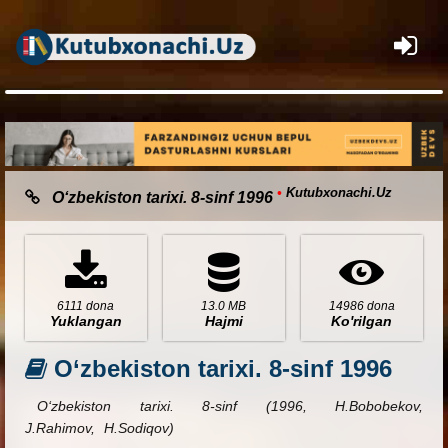
×
•
Kutubxonachi.Uz
O‘zbekiston tarixi. 8-sinf 1996
6111 dona
13.0 MB
14986 dona
Yuklangan
Hajmi
Ko'rilgan
O‘zbekiston tarixi. 8-sinf 1996
O‘zbekiston tarixi. 8-sinf (1996, H.Bobobekov,
J.Rahimov, H.Sodiqov)