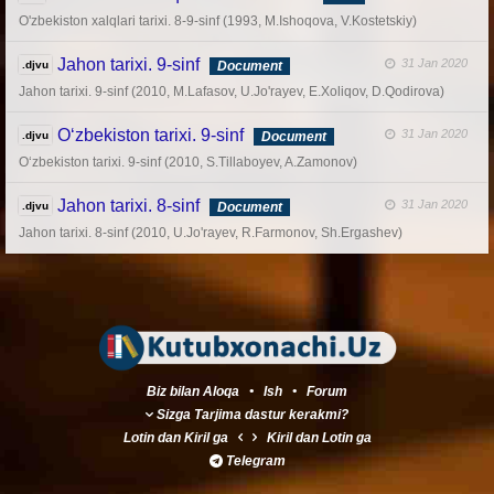
O'zbekiston xalqlari tarixi. 8-9-sinf (1993, M.Ishoqova, V.Kostetskiy)
Jahon tarixi. 9-sinf
31 Jan 2020
.djvu
Document
Jahon tarixi. 9-sinf (2010, M.Lafasov, U.Jo'rayev, E.Xoliqov, D.Qodirova)
O‘zbekiston tarixi. 9-sinf
31 Jan 2020
.djvu
Document
O‘zbekiston tarixi. 9-sinf (2010, S.Tillaboyev, A.Zamonov)
Jahon tarixi. 8-sinf
31 Jan 2020
.djvu
Document
Jahon tarixi. 8-sinf (2010, U.Jo'rayev, R.Farmonov, Sh.Ergashev)
Biz bilan Aloqa
•
Ish
•
Forum
Sizga Tarjima dastur kerakmi?
Lotin
dan
Kiril
ga
Kiril
dan
Lotin
ga
Telegram