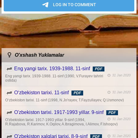
O'xshash Yuklamalar
Eng yangi tarix. 1939-1988. 11-sinf
.pdf
PDF
31 Jan 2020
Eng yangi tarix. 1939-1988. 11-sinf (1990, V.Furayev tahriri
ostida)
O‘zbekiston tarixi. 11-sinf
31 Jan 2020
.pdf
PDF
O‘zbekiston tarixi. 11-sinf (1998, N.Jo'rayev, T.Fayzullayev, Q.Usmonov)
O'zbekiston tarixi. 1917-1993 yillar. 9-sinf
.pdf
PDF
31 Jan 2020
O'zbekiston tarixi. 1917-1993 yillar. 9-sinf (1994,
R.Rajabova, R.Karimov, K.Oqilov, A.Ibragimova, I.Alimov, F.Ishoqov)
O'zbekiston xalqlari tarixi. 8-9-sinf
31 Jan 2020
.pdf
PDF