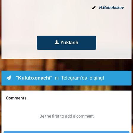
H.Bobobekov
Yuklash
"Kutubxonachi"
ni Telegram’da o‘qing!