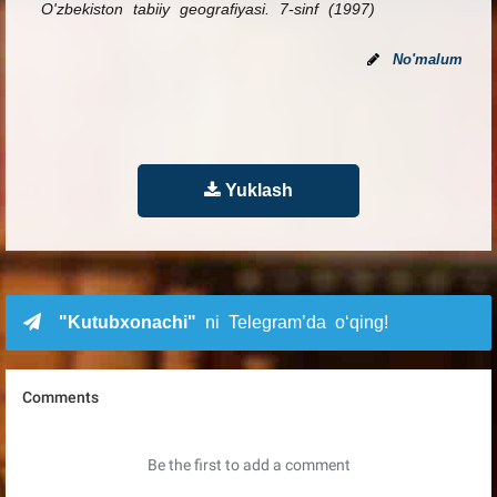
O'zbekiston tabiiy geografiyasi. 7-sinf (1997)
No'malum
Yuklash
"Kutubxonachi"
ni Telegram’da o‘qing!