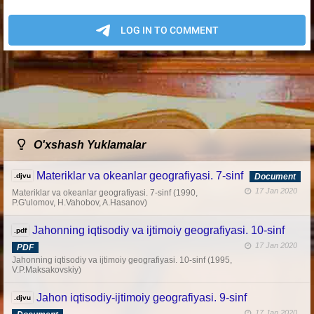
O'xshash Yuklamalar
Materiklar va okeanlar geografiyasi. 7-sinf
.djvu
Document
17 Jan 2020
Materiklar va okeanlar geografiyasi. 7-sinf (1990,
P.G'ulomov, H.Vahobov, A.Hasanov)
Jahonning iqtisodiy va ijtimoiy geografiyasi. 10-sinf
.pdf
17 Jan 2020
PDF
Jahonning iqtisodiy va ijtimoiy geografiyasi. 10-sinf (1995,
V.P.Maksakovskiy)
Jahon iqtisodiy-ijtimoiy geografiyasi. 9-sinf
.djvu
17 Jan 2020