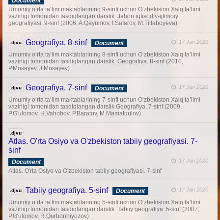
Document
Umumiy o‘rta ta’lim maktablarining 9-sinfi uchun O‘zbekiston Xalq ta’limi
vazirligi tomonidan tasdiqlangan darslik. Jahon iqtisodiy-ijtimoiy
geografiyasi. 9-sinf (2006, A.Qayumov, I.Safarov, M.Tillaboyeva)
Geografiya. 8-sinf
17 Jan 2020
.djvu
Document
Umumiy o‘rta ta’lim maktablarining 8-sinfi uchun O‘zbekiston Xalq ta’limi
vazirligi tomonidan tasdiqlangan darslik. Geografiya. 8-sinf (2010,
P.Musayev, J.Musayev)
Geografiya. 7-sinf
17 Jan 2020
.djvu
Document
Umumiy o‘rta ta’lim maktablarining 7-sinfi uchun O‘zbekiston Xalq ta’limi
vazirligi tomonidan tasdiqlangan darslik.Geografiya. 7-sinf (2009,
P.G'ulomov, H.Vahobov, P.Baratov, M.Mamatqulov)
.djvu
Atlas. O'rta Osiyo va O'zbekiston tabiiy geografiyasi. 7-
sinf
17 Jan 2020
Document
Atlas. O'rta Osiyo va O'zbekiston tabiiy geografiyasi. 7-sinf
Tabiiy geografiya. 5-sinf
17 Jan 2020
.djvu
Document
Umumiy o‘rta ta’lim maktablarining 5-sinfi uchun O‘zbekiston Xalq ta’limi
vazirligi tomonidan tasdiqlangan darslik. Tabiiy geografiya. 5-sinf (2007,
P.G'ulomov, R.Qurbonniyozov)