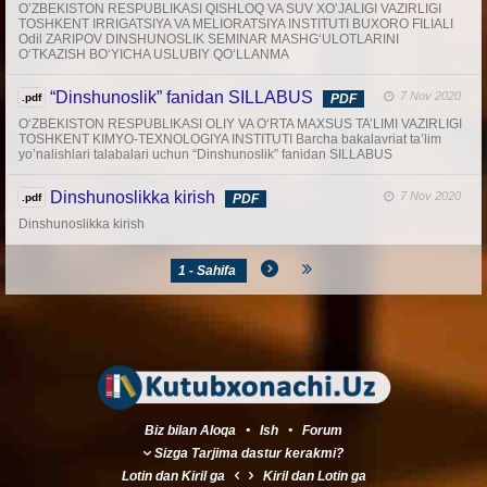
O’ZBEKISTON RESPUBLIKASI QISHLOQ VA SUV XO’JALIGI VAZIRLIGI
TOSHKENT IRRIGATSIYA VA MELIORATSIYA INSTITUTI BUXORO FILIALI
Odil ZARIPOV DINSHUNOSLIK SEMINAR MASHG‘ULOTLARINI
O‘TKAZISH BO‘YICHA USLUBIY QO‘LLANMA
“Dinshunoslik” fanidan SILLABUS
7 Nov 2020
.pdf
PDF
O‘ZBEKISTON RESPUBLIKASI OLIY VA O‘RTA MAXSUS TA’LIMI VAZIRLIGI
TOSHKENT KIMYO-TEXNOLOGIYA INSTITUTI Barcha bakalavriat ta’lim
yo’nalishlari talabalari uchun “Dinshunoslik” fanidan SILLABUS
Dinshunoslikka kirish
7 Nov 2020
.pdf
PDF
Dinshunoslikka kirish
1 - Sahifa
Biz bilan Aloqa
•
Ish
•
Forum
Sizga Tarjima dastur kerakmi?
Lotin
dan
Kiril
ga
Kiril
dan
Lotin
ga