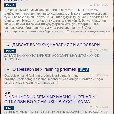
8 Nov 2020
Word
1. Меҳнат ҳуқуқи тушунчаси, предмети ва усули. 2. Меҳнат ҳуқуқи
манбалари, тамойиллари ва функциялари. 3. Меҳнат шартномаси, уни
тузиш ва бекор қилиш тартиби.. 4. Оила ҳуқуқи тушунчаси, предмети ва
манбалари. Никоҳни тузиш ва тугатилиш тартиби. 5. Эр-хотинларнинг
шахсий номулкий ва мулкий ҳуқуқлари ва мажбуриятлари. 6. Ота-
оналар ҳамда болаларнинг ҳуқуқ ва мажбуриятлари. 7. Оила
аъзоларининг алимент мажбуриятлари. 8. Ота-она қарамоғидан маҳрум
...
ДАВЛАТ ВА ХУКУҚ НАЗАРИЯСИ АСОСЛАРИ
.doc
8 Nov 2020
Word
ДАВЛАТ ВА ХУКУҚ НАЗАРИЯСИ АСОСЛАРИ МАЪМУРИЙ ХУКУҚ
АСОСЛАРИ.
O’zbekiston tarixi fanining predmeti
.doc
Word
8 Nov 2020
O’zbekiston tarixi fanining predmeti, uni o’rganishning
nazariy – metodologik asoslari, manbalari va axamiyati. Markaziy Osiyo
jahon sivilizatsiyasining ajralmas qismi
.pdf
DINSHUNOSLIK SEMINAR MASHG‘ULOTLARINI
O‘TKAZISH BO‘YICHA USLUBIY QO‘LLANMA
7 Nov 2020
PDF
O’ZBEKISTON RESPUBLIKASI OLIY VA O’RTA MAXSUS TA’LIM VAZIRLIGI