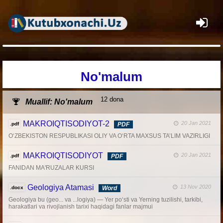
×
No'malum
12 dona
Muallif: No'malum
MAKROIQTISODIYOT-2
20 Jan 2021
.pdf
PDF
O‘ZBEKISTON RESPUBLIKASI OLIY VA O‘RTA MAXSUS TA’LIM VAZIRLIGI
MAKROIQTISODIYOT
20 Jan 2021
.pdf
PDF
FANIDAN MA'RUZALAR KURSI
Geologiya Atamasi
13 Nov 2020
.docx
Word
Geologiya bu (geo... va ...logiya) — Yer poʻsti va Yerning tuzilishi, tarkibi,
harakatlari va rivojlanish tarixi haqidagi fanlar majmui