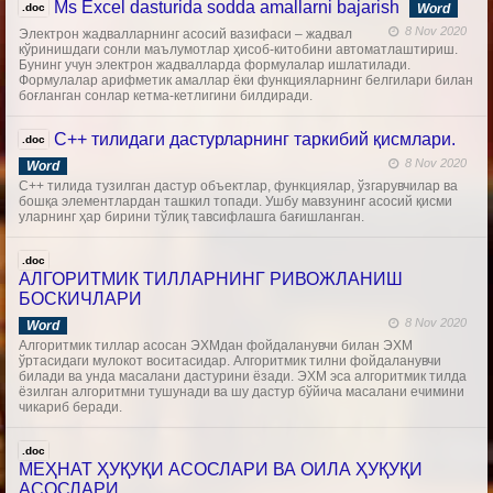
Ms Excel dasturida sodda amallarni bajarish
.doc
Word
8 Nov 2020
Электрон жадвалларнинг асосий вазифаси – жадвал
кўринишдаги сонли маълумотлар ҳисоб-китобини автоматлаштириш.
Бунинг учун электрон жадвалларда формулалар ишлатилади.
Формулалар арифметик амаллар ёки функцияларнинг белгилари билан
боғланган сонлар кетма-кетлигини билдиради.
С++ тилидаги дастурларнинг таркибий қисмлари.
.doc
8 Nov 2020
Word
C++ тилида тузилган дастур объектлар, функциялар, ўзгарувчилар ва
бошқа элементлардан ташкил топади. Ушбу мавзунинг асосий қисми
уларнинг ҳар бирини тўлиқ тавсифлашга бағишланган.
.doc
АЛГОРИТМИК ТИЛЛАРНИНГ РИВОЖЛАНИШ
БОСКИЧЛАРИ
8 Nov 2020
Word
Алгоритмик тиллар асосан ЭХМдан фойдаланувчи билан ЭХМ
ўртасидаги мулокот воситасидар. Алгоритмик тилни фойдаланувчи
билади ва унда масалани дастурини ёзади. ЭХМ эса алгоритмик тилда
ёзилган алгоритмни тушунади ва шу дастур бўйича масалани ечимини
чикариб беради.
.doc
МЕҲНАТ ҲУҚУҚИ АСОСЛАРИ ВА ОИЛА ҲУҚУҚИ
АСОСЛАРИ