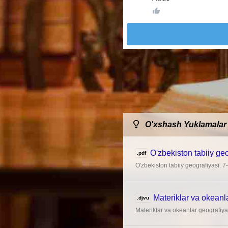
O'xshash Yuklamalar
O'zbekiston tabiiy geo
.pdf
O'zbekiston tabiiy geografiyasi. 7
Materiklar va okeanla
.djvu
Materiklar va okeanlar geografiya