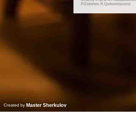
P.G'ulomov, R.Qurbonniyozov)
Created by
Master Sherkulov