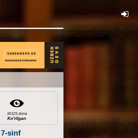
×
30325 dona
Ko'rilgan
 7-sinf