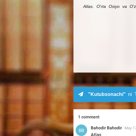
Atlas. O'rta Osiyo va O'zb
"Kutubxonachi"
ni T