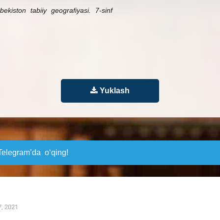
ekiston tabiiy geografiyasi. 7-sinf
Yuklash
elegram’da o‘qing!