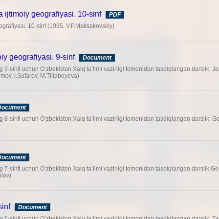
 ijtimoiy geografiyasi. 10-sinf
PDF
ografiyasi. 10-sinf (1995, V.P.Maksakovskiy)
iy geografiyasi. 9-sinf
Document
 9-sinfi uchun O‘zbekiston Xalq ta’limi vazirligi tomonidan tasdiqlangan darslik. Jah
umov, I.Safarov, M.Tillaboyeva)
Document
 8-sinfi uchun O‘zbekiston Xalq ta’limi vazirligi tomonidan tasdiqlangan darslik. Ge
Document
 7-sinfi uchun O‘zbekiston Xalq ta’limi vazirligi tomonidan tasdiqlangan darslik.Ge
lov)
sinf
Document
 5-sinfi uchun O‘zbekiston Xalq ta’limi vazirligi tomonidan tasdiqlangan darslik. Tab