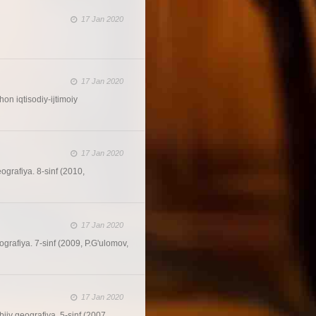
17 Jan 2020
17 Jan 2020
on iqtisodiy-ijtimoiy
17 Jan 2020
ografiya. 8-sinf (2010,
17 Jan 2020
ografiya. 7-sinf (2009, P.G'ulomov,
17 Jan 2020
iiy geografiya. 5-sinf (2007,