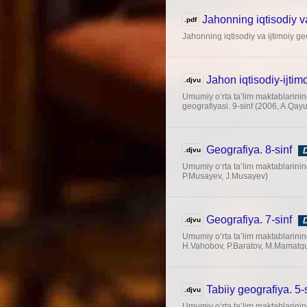
Jahonning iqtisodiy va
.pdf
Jahonning iqtisodiy va ijtimoiy ge
Jahon iqtisodiy-ijtimo
.djvu
Umumiy o‘rta ta’lim maktablarining
geografiyasi. 9-sinf (2006, A.Qay
Geografiya. 8-sinf
.djvu
Umumiy o‘rta ta’lim maktablarining
P.Musayev, J.Musayev)
Geografiya. 7-sinf
.djvu
Umumiy o‘rta ta’lim maktablarining
H.Vahobov, P.Baratov, M.Mamatqu
Tabiiy geografiya. 5-
.djvu
Umumiy o‘rta ta’lim maktablarining