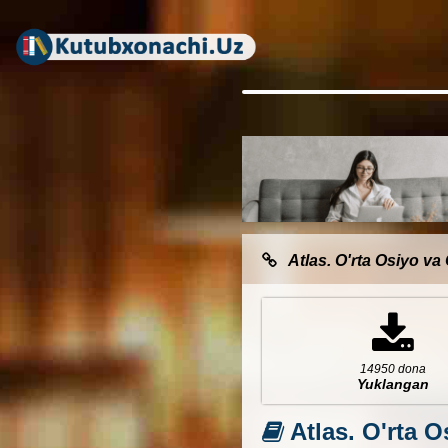
Atlas. O'rta Osiyo va 
14950 dona
Yuklangan
Atlas. O'rta O