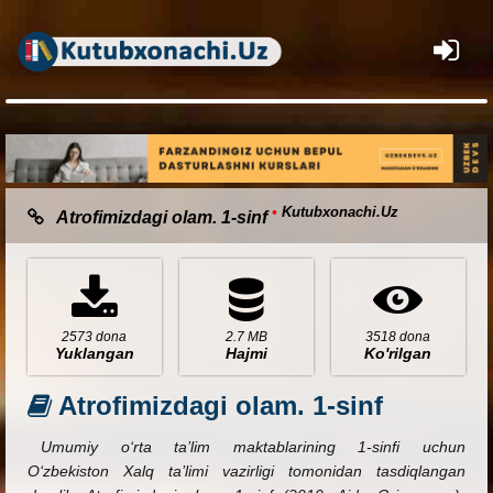
×
•
Kutubxonachi.Uz
Atrofimizdagi olam. 1-sinf
2573 dona
2.7 MB
3518 dona
Yuklangan
Hajmi
Ko'rilgan
Atrofimizdagi olam. 1-sinf
Umumiy o‘rta ta’lim maktablarining 1-sinfi uchun
O‘zbekiston Xalq ta’limi vazirligi tomonidan tasdiqlangan