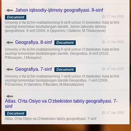
Jahon iqtisodiy-ijtimoiy geografiyasi. 9-sinf
.djvu
17 Jan 2020
Document
Umumiy o‘rta ta’lim maktablarining 9-sinfi uchun O‘zbekiston Xalq ta’limi
vazirligi tomonidan tasdiqlangan darslik. Jahon iqtisodiy-ijtimoiy
geografiyasi. 9-sinf (2006, A.Qayumov, I.Safarov, M.Tillaboyeva)
Geografiya. 8-sinf
17 Jan 2020
.djvu
Document
Umumiy o‘rta ta’lim maktablarining 8-sinfi uchun O‘zbekiston Xalq ta’limi
vazirligi tomonidan tasdiqlangan darslik. Geografiya. 8-sinf (2010,
P.Musayev, J.Musayev)
Geografiya. 7-sinf
17 Jan 2020
.djvu
Document
Umumiy o‘rta ta’lim maktablarining 7-sinfi uchun O‘zbekiston Xalq ta’limi
vazirligi tomonidan tasdiqlangan darslik.Geografiya. 7-sinf (2009,
P.G'ulomov, H.Vahobov, P.Baratov, M.Mamatqulov)
.djvu
Atlas. O'rta Osiyo va O'zbekiston tabiiy geografiyasi. 7-
sinf
17 Jan 2020
Document
Atlas. O'rta Osiyo va O'zbekiston tabiiy geografiyasi. 7-sinf