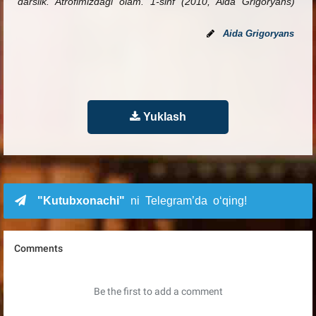
darslik. Atrofimizdagi olam. 1-sinf (2010, Aida Grigoryans)
Aida Grigoryans
Yuklash
"Kutubxonachi"
ni Telegram’da o‘qing!