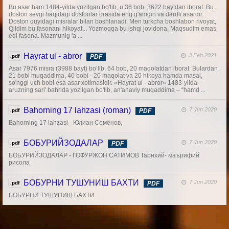
Bu asar ham 1484-yilda yozilgan bo'lib, u 36 bob, 3622 baytdan iborat. Bu
doston sevgi haqidagi dostonlar orasida eng g'amgin va dardli asardir.
Doston quyidagi misralar bilan boshlanadi: Men turkcha boshlabon rivoyat,
Qildim bu fasonani hikoyat... Yozmoqqa bu ishqi jovidona, Maqsudim emas
edi fasona. Mazmunig 'a ...
Hayrat ul - abror
3 Feb 2021
.pdf
PDF
Asar 7976 misra (3988 bayt) bo’lib, 64 bob, 20 maqolatdan iborat. Bulardan
21 bobi muqaddima, 40 bobi - 20 maqolat va 20 hikoya hamda masal,
so'nggi uch bobi esa asar xotimasidir. «Hayrat ul - abror» 1483-yiida
aruzning sari' bahrida yozilgan bo'lib, an'anaviy muqaddima – “hamd ...
Bahorning 17 lahzasi (roman)
7 Jun 2020
.pdf
PDF
Bahorning 17 lahzasi - Юлиан Семёнов,
БОБУРИЙЗОДАЛАР
7 Jun 2020
.pdf
PDF
БОБУРИЙЗОДАЛАР - ГОФУРЖОН САТИМОВ Тарихий- маърифий
рисола
БОБУРНИ ТУШУНИШ БАХТИ
7 Jun 2020
.pdf
PDF
БОБУРНИ ТУШУНИШ БАХТИ