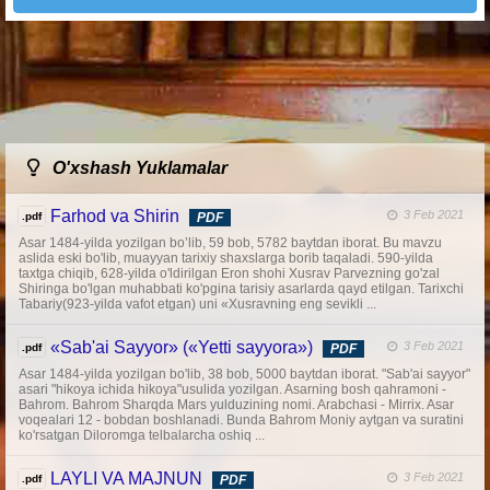
O'xshash Yuklamalar
Farhod va Shirin
3 Feb 2021
.pdf
PDF
Asar 1484-yilda yozilgan bo’lib, 59 bob, 5782 baytdan iborat. Bu mavzu
aslida eski bo'lib, muayyan tarixiy shaxslarga borib taqaladi. 590-yilda
taxtga chiqib, 628-yilda o'ldirilgan Eron shohi Xusrav Parvezning go'zal
Shiringa bo'lgan muhabbati ko'pgina tarisiy asarlarda qayd etilgan. Tarixchi
Tabariy(923-yilda vafot etgan) uni «Xusravning eng sevikli ...
«Sab'ai Sayyor» («Yetti sayyora»)
3 Feb 2021
.pdf
PDF
Asar 1484-yilda yozilgan bo'lib, 38 bob, 5000 baytdan iborat. "Sab'ai sayyor"
asari "hikoya ichida hikoya"usulida yozilgan. Asarning bosh qahramoni -
Bahrom. Bahrom Sharqda Mars yulduzining nomi. Arabchasi - Mirrix. Asar
voqealari 12 - bobdan boshlanadi. Bunda Bahrom Moniy aytgan va suratini
ko'rsatgan Diloromga telbalarcha oshiq ...
LAYLI VA MAJNUN
3 Feb 2021
.pdf
PDF