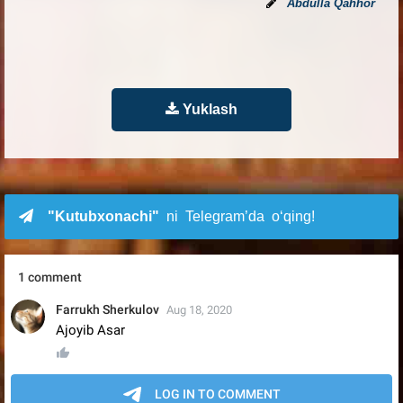
Abdulla Qahhor
Yuklash
"Kutubxonachi"
ni Telegram’da o‘qing!