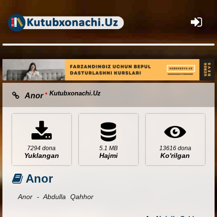
×
•
Kutubxonachi.Uz
Anor
7294 dona
5.1 MB
13616 dona
Yuklangan
Hajmi
Ko'rilgan
Anor
Anor - Abdulla Qahhor