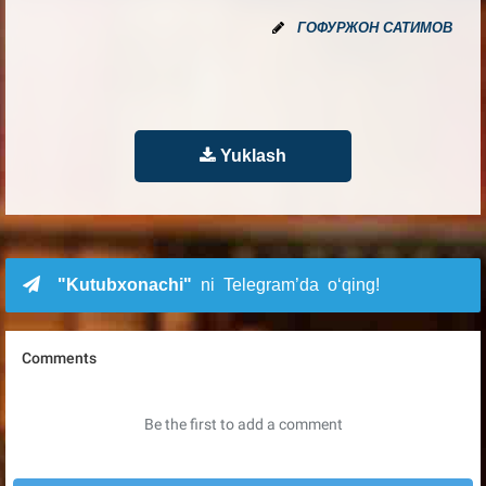
ГОФУРЖОН САТИМОВ
Yuklash
"Kutubxonachi"
ni Telegram’da o‘qing!