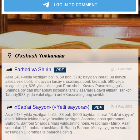
O'xshash Yuklamalar
Farhod va Shirin
3 Feb 2021
.pdf
PDF
Asar 1484-yilda yozilgan bo’lib, 59 bob, 5782 baytdan iborat. Bu mavzu
aslida eski bo'lib, muayyan tarixiy shaxslarga borib taqaladi. 590-yilda
taxtga chiqib, 628-yilda o'ldirilgan Eron shohi Xusrav Parvezning go'zal
Shiringa bo'lgan muhabbati ko'pgina tarisiy asarlarda qayd etilgan. Tarixchi
Tabariy(923-yilda vafot etgan) uni «Xusravning eng sevikli ...
«Sab'ai Sayyor» («Yetti sayyora»)
3 Feb 2021
.pdf
PDF
Asar 1484-yilda yozilgan bo'lib, 38 bob, 5000 baytdan iborat. "Sab'ai sayyor"
asari "hikoya ichida hikoya"usulida yozilgan. Asarning bosh qahramoni -
Bahrom. Bahrom Sharqda Mars yulduzining nomi. Arabchasi - Mirrix. Asar
voqealari 12 - bobdan boshlanadi. Bunda Bahrom Moniy aytgan va suratini
ko'rsatgan Diloromga telbalarcha oshiq ...