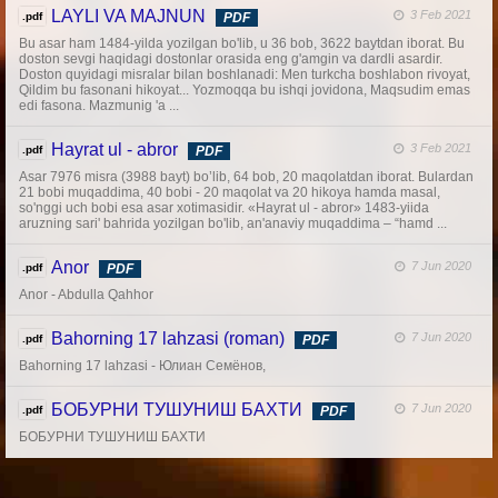
LAYLI VA MAJNUN
3 Feb 2021
.pdf
PDF
Bu asar ham 1484-yilda yozilgan bo'lib, u 36 bob, 3622 baytdan iborat. Bu
doston sevgi haqidagi dostonlar orasida eng g'amgin va dardli asardir.
Doston quyidagi misralar bilan boshlanadi: Men turkcha boshlabon rivoyat,
Qildim bu fasonani hikoyat... Yozmoqqa bu ishqi jovidona, Maqsudim emas
edi fasona. Mazmunig 'a ...
Hayrat ul - abror
3 Feb 2021
.pdf
PDF
Asar 7976 misra (3988 bayt) bo’lib, 64 bob, 20 maqolatdan iborat. Bulardan
21 bobi muqaddima, 40 bobi - 20 maqolat va 20 hikoya hamda masal,
so'nggi uch bobi esa asar xotimasidir. «Hayrat ul - abror» 1483-yiida
aruzning sari' bahrida yozilgan bo'lib, an'anaviy muqaddima – “hamd ...
Anor
7 Jun 2020
.pdf
PDF
Anor - Abdulla Qahhor
Bahorning 17 lahzasi (roman)
7 Jun 2020
.pdf
PDF
Bahorning 17 lahzasi - Юлиан Семёнов,
БОБУРНИ ТУШУНИШ БАХТИ
7 Jun 2020
.pdf
PDF
БОБУРНИ ТУШУНИШ БАХТИ