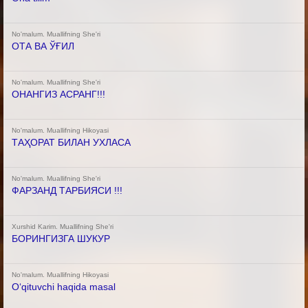
No'malum. Muallifning She'ri
ОТА ВА ЎҒИЛ
No'malum. Muallifning She'ri
ОНАНГИЗ АСРАНГ!!!
No'malum. Muallifning Hikoyasi
ТАҲОРАТ БИЛАН УХЛАСА
No'malum. Muallifning She'ri
ФАРЗАНД ТАРБИЯСИ !!!
Xurshid Karim. Muallifning She'ri
БОРИНГИЗГА ШУКУР
No'malum. Muallifning Hikoyasi
Oʻqituvchi haqida masal