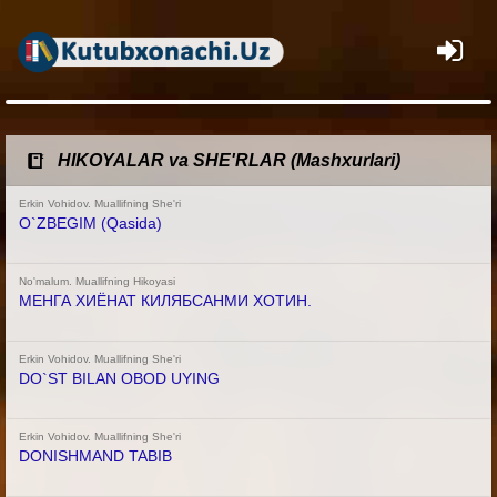
×
HIKOYALAR va SHE'RLAR (Mashxurlari)
Erkin Vohidov. Muallifning She'ri
O`ZBEGIM (Qasida)
No'malum. Muallifning Hikoyasi
МЕНГА ХИЁНАТ КИЛЯБСАНМИ ХОТИН.
Erkin Vohidov. Muallifning She'ri
DO`ST BILAN OBOD UYING
Erkin Vohidov. Muallifning She'ri
DONISHMAND TABIB