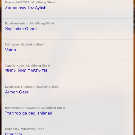
KrasavchikX7521. Muallifning She'ri
Zamonaviy Tez Aytish
Excellantstudent. Muallifning She'ri
Sog'indim Onam
No'malum. Muallifning She'ri
Vatan
Xurshid Karim. Muallifning She'ri
ЯНГИ ЙИЛ ТАБРИГИ
Lochinbek Sharopov. Muallifning She'ri
Armon Qasri
Ibrohimbek BAHODIROV. Muallifning She'ri
"Yaltiroq"ga bag'ishlanadi
Bahodirov. Muallifning She'ri
Ona tilim