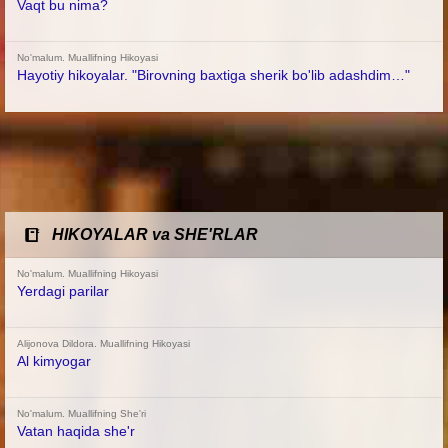
Vaqt bu nima?
No'malum. Muallifning Hikoyasi
Hayotiy hikoyalar. "Birovning baxtiga sherik bo'lib adashdim…"
HIKOYALAR va SHE'RLAR
No'malum. Muallifning Hikoyasi
Yerdagi parilar
Alijonova Dildora. Muallifning Hikoyasi
Al kimyogar
No'malum. Muallifning She'ri
Vatan haqida she'r