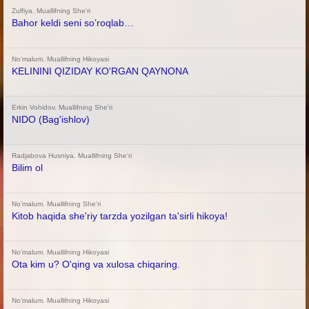
Zulfiya. Muallifning She'ri
Bahor keldi seni so’roqlab…
No'malum. Muallifning Hikoyasi
KELININI QIZIDAY KO'RGAN QAYNONA
Erkin Vohidov. Muallifning She'ri
NIDO (Bag'ishlov)
Radjabova Husniya. Muallifning She'ri
Bilim ol
No'malum. Muallifning She'ri
Kitob haqida she'riy tarzda yozilgan ta'sirli hikoya!
No'malum. Muallifning Hikoyasi
Ota kim u? O'qing va xulosa chiqaring.
No'malum. Muallifning Hikoyasi