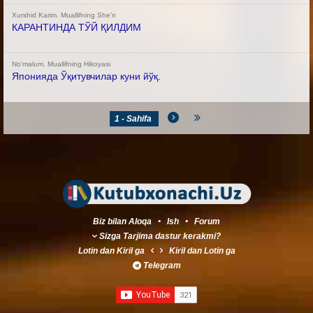
Xurshid Karim. Muallifning She'ri
КАРАНТИНДА ТЎЙ ҚИЛДИМ
No'malum. Muallifning Hikoyasi
Японияда Ўқитувчилар куни йўқ.
1 - Sahifa
Biz bilan Aloqa
•
Ish
•
Forum
Sizga Tarjima dastur kerakmi?
Lotin
dan
Kiril
ga
Kiril
dan
Lotin
ga
Telegram