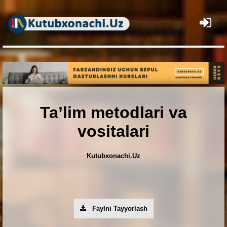
×
Ta’lim metodlari va
vositalari
Kutubxonachi.Uz
Faylni Tayyorlash