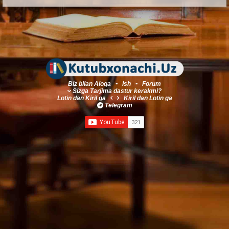
Biz bilan Aloqa
•
Ish
•
Forum
Sizga Tarjima dastur kerakmi?
Lotin
dan
Kiril
ga
Kiril
dan
Lotin
ga
Telegram