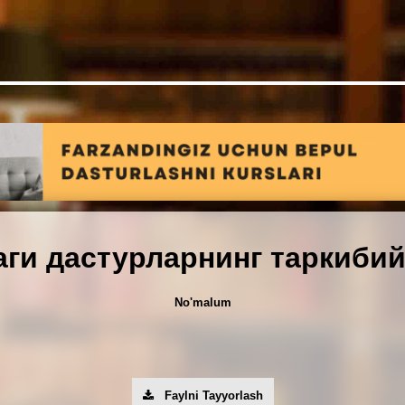
аги дастурларнинг таркибий
No'malum
Faylni Tayyorlash