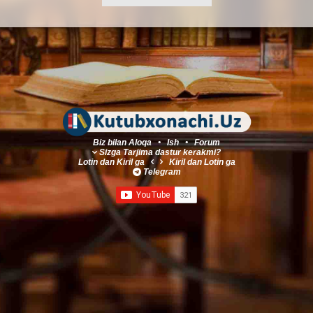
Biz bilan Aloqa
•
Ish
•
Forum
Sizga Tarjima dastur kerakmi?
Lotin
dan
Kiril
ga
Kiril
dan
Lotin
ga
Telegram