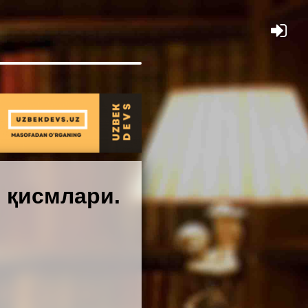
×
 қисмлари.