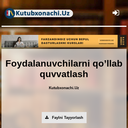
×
Foydalanuvchilarni qo’llab
quvvatlash
Kutubxonachi.Uz
Faylni Tayyorlash