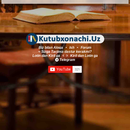
Biz bilan Aloqa
•
Ish
•
Forum
Sizga Tarjima dastur kerakmi?
Lotin
dan
Kiril
ga
Kiril
dan
Lotin
ga
Telegram