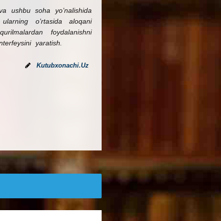
va ushbu soha yo’nalishida
ularning o’rtasida aloqani
urilmalardan foydalanishni
erfeysini yaratish.
Kutubxonachi.Uz