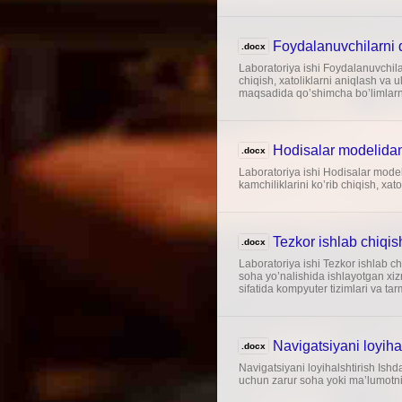
Foydalanuvchilarni 
.docx
Laboratoriya ishi Foydalanuvchila
chiqish, xatoliklarni aniqlash va u
maqsadida qo’shimcha bo’limlarni 
Hodisalar modelidan
.docx
Laboratoriya ishi Hodisalar model
kamchiliklarini ko’rib chiqish, xato
Tezkor ishlab chiqis
.docx
Laboratoriya ishi Tezkor ishlab 
soha yo’nalishida ishlayotgan xiz
sifatida kompyuter tizimlari va t
Navigatsiyani loyiha
.docx
Navigatsiyani loyihalshtirish Ishd
uchun zarur soha yoki ma’lumotni 