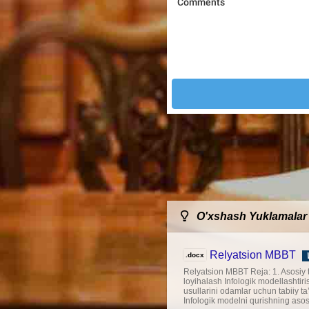
O'xshash Yuklamalar
Relyatsion MBBT
.docx
Relyatsion MBBT Reja: 1. Asosiy t
loyihalash Infologik modellashtir
usullarini odamlar uchun tabiiy ta
Infologik modelni qurishning asosiy