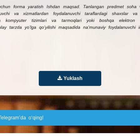
i uchun forma yaratish Ishdan maqsad. Tanlangan predmet soha 
tuvchi va xizmatlardan foydalanuvchi taraflardagi shaxslar va 
ida kompyuter tizimlari va tarmoqlari yoki boshqa elektron q
y tarzda yo’lga qo’yilishi maqsadida na’munaviy foydalanuvchi int
Yuklash
elegram’da o‘qing!