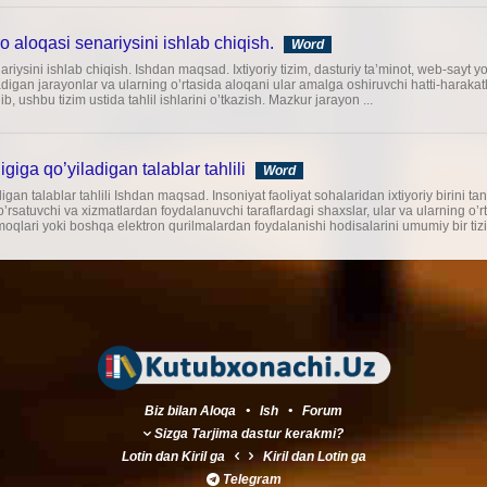
 aloqasi senariysini ishlab chiqish.
Word
iysini ishlab chiqish. Ishdan maqsad. Ixtiyoriy tizim, dasturiy ta’minot, web-sayt y
ladigan jarayonlar va ularning o’rtasida aloqani ular amalga oshiruvchi hatti-harak
b, ushbu tizim ustida tahlil ishlarini o’tkazish. Mazkur jarayon ...
igiga qo’yiladigan talablar tahlili
Word
digan talablar tahlili Ishdan maqsad. Insoniyat faoliyat sohalaridan ixtiyoriy birini 
’rsatuvchi va xizmatlardan foydalanuvchi taraflardagi shaxslar, ular va ularning o’r
rmoqlari yoki boshqa elektron qurilmalardan foydalanishi hodisalarini umumiy bir tizim
Biz bilan Aloqa
•
Ish
•
Forum
Sizga Tarjima dastur kerakmi?
Lotin
dan
Kiril
ga
Kiril
dan
Lotin
ga
Telegram