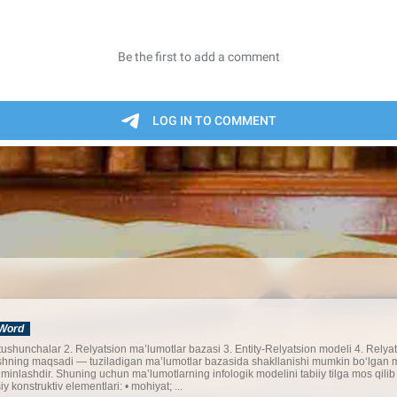
Word
ushunchalar 2. Relyatsion ma’lumotlar bazasi 3. Entity-Relyatsion modeli 4. Relya
ishning maqsadi — tuziladigan ma’lumotlar bazasida shakllanishi mumkin bo‘lgan ma
’minlashdir. Shuning uchun ma’lumotlarning infologik modelini tabiiy tilga mos qilib
 konstruktiv elementlari: • mohiyat; ...