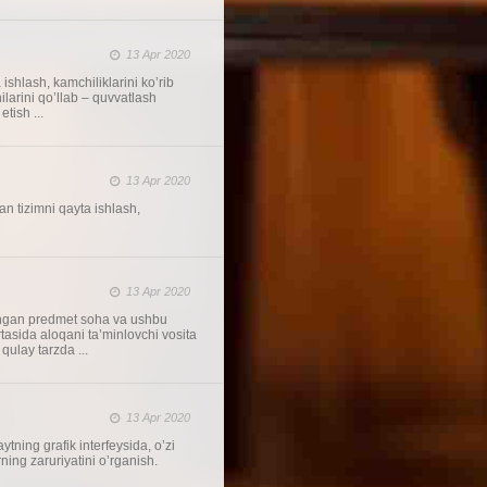
13 Apr 2020
shlash, kamchiliklarini ko’rib
ilarini qo’llab – quvvatlash
tish ...
13 Apr 2020
n tizimni qayta ishlash,
13 Apr 2020
langan predmet soha va ushbu
tasida aloqani ta’minlovchi vosita
ulay tarzda ...
13 Apr 2020
tning grafik interfeysida, o’zi
ing zaruriyatini o’rganish.