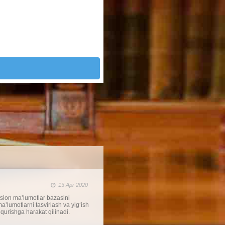
13 Apr 2020
tsion ma’lumotlar bazasini
’lumotlarni tasvirlash va yig‘ish
 qurishga harakat qilinadi.