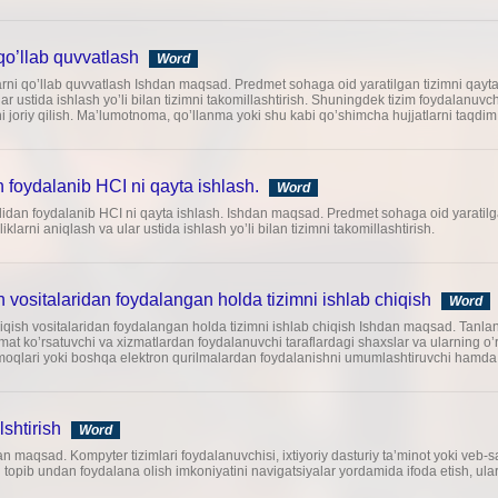
qo’llab quvvatlash
Word
rni qo’llab quvvatlash Ishdan maqsad. Predmet sohaga oid yaratilgan tizimni qayta i
lar ustida ishlash yo’li bilan tizimni takomillashtirish. Shuningdek tizim foydalanuvch
joriy qilish. Ma’lumotnoma, qo’llanma yoki shu kabi qo’shimcha hujjatlarni taqdim e
 foydalanib HCI ni qayta ishlash.
Word
idan foydalanib HCI ni qayta ishlash. Ishdan maqsad. Predmet sohaga oid yaratilga
liklarni aniqlash va ular ustida ishlash yo’li bilan tizimni takomillashtirish.
h vositalaridan foydalangan holda tizimni ishlab chiqish
Word
chiqish vositalaridan foydalangan holda tizimni ishlab chiqish Ishdan maqsad. Tan
mat ko’rsatuvchi va xizmatlardan foydalanuvchi taraflardagi shaxslar va ularning o’r
armoqlari yoki boshqa elektron qurilmalardan foydalanishni umumlashtiruvchi hamda q
lshtirish
Word
an maqsad. Kompyter tizimlari foydalanuvchisi, ixtiyoriy dasturiy ta’minot yoki veb-say
topib undan foydalana olish imkoniyatini navigatsiyalar yordamida ifoda etish, ularn