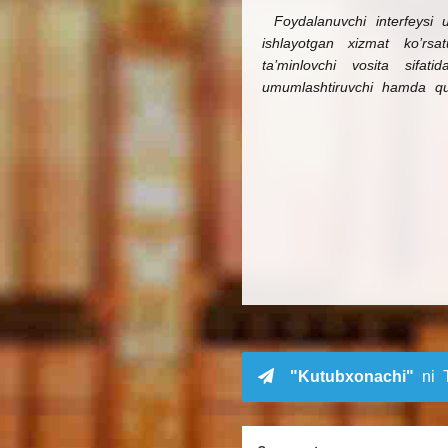
Foydalanuvchi interfeys
ishlayotgan xizmat ko’rsa
ta’minlovchi vosita sifat
umumlashtiruvchi hamda qula
"Kutubxonachi"
ni T