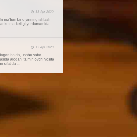
13 Apr 2020
oki ma’lum bir o’yinning ishlash
atlar ketma-ketligi yordamamida
13 Apr 2020
tanlagan holda, ushbu soha
tasida aloqani ta’minlovchi vosita
 sifatida ...