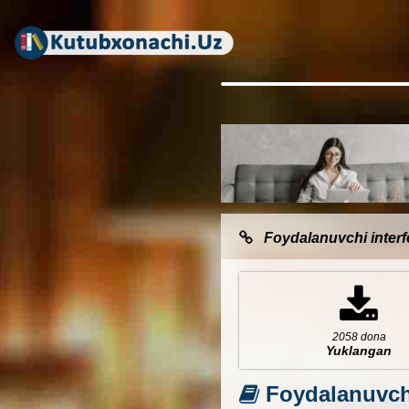
Foydalanuvchi interf
2058 dona
Yuklangan
Foydalanuvchi