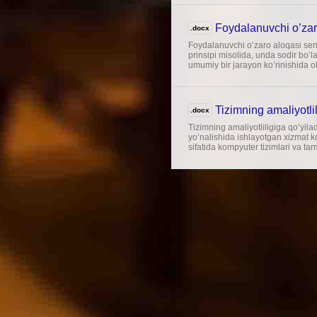
Foydalanuvchi o’zaro
.docx
Foydalanuvchi o’zaro aloqasi senar
prinsipi misolida, unda sodir bo’
umumiy bir jarayon ko’rinishida oli
Tizimning amaliyotlil
.docx
Tizimning amaliyotliligiga qo’yila
yo’nalishida ishlayotgan xizmat ko
sifatida kompyuter tizimlari va ta