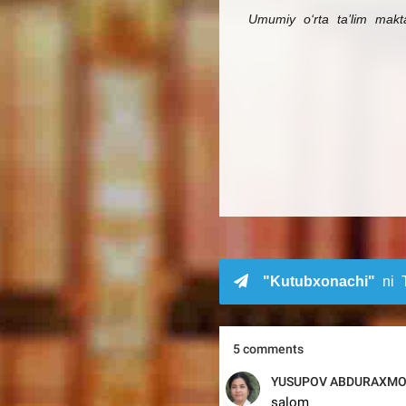
Umumiy o‘rta ta’lim maktab
"Kutubxonachi"
ni T