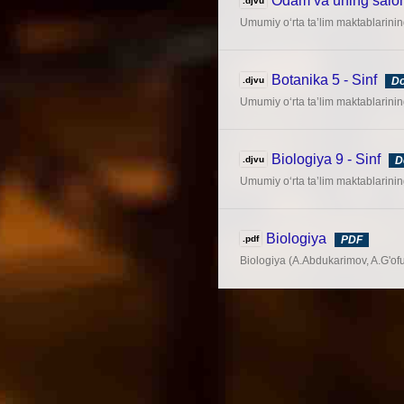
Odam va uning saloma
.djvu
Umumiy o‘rta ta’lim maktablarining
Botanika 5 - Sinf
.djvu
D
Umumiy o‘rta ta’lim maktablarining
Biologiya 9 - Sinf
.djvu
D
Umumiy o‘rta ta’lim maktablarining
Biologiya
.pdf
PDF
Biologiya (A.Abdukarimov, A.G'ofu