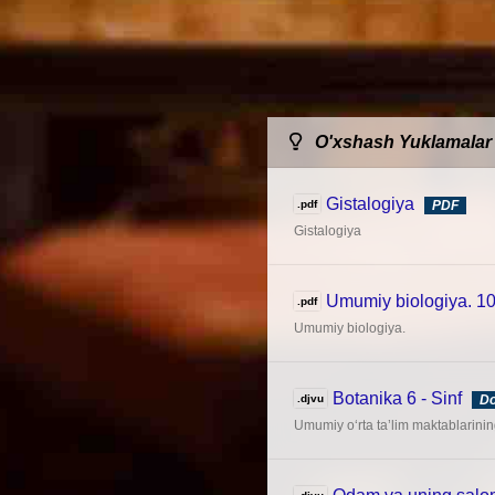
O'xshash Yuklamalar
Gistalogiya
.pdf
PDF
Gistalogiya
Umumiy biologiya. 10
.pdf
Umumiy biologiya.
Botanika 6 - Sinf
.djvu
D
Umumiy o‘rta ta’lim maktablarining