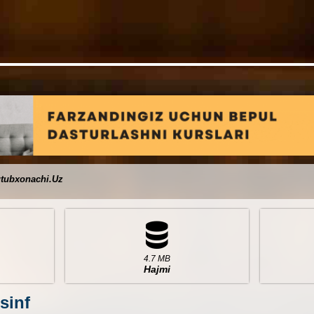
tubxonachi.Uz
4.7 MB
Hajmi
sinf