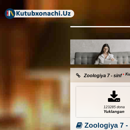
•
Ku
Zoologiya 7 - sinf
123285 dona
Yuklangan
Zoologiya 7 - 