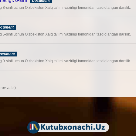
tligi. 8-sinf
Document
 8-sinfi uchun O‘zbekiston Xalq ta’limi vazirligi tomonidan tasdiqlangan darslik.
ocument
 5-sinfi uchun O‘zbekiston Xalq ta’limi vazirligi tomonidan tasdiqlangan darslik.
ocument
 9-sinfi uchun O‘zbekiston Xalq ta’limi vazirligi tomonidan tasdiqlangan darslik.
rov va b.)