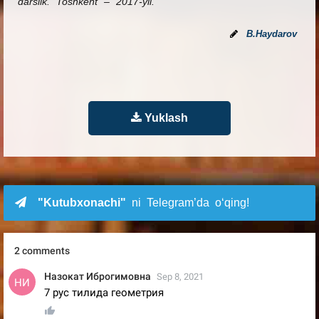
darslik. Toshkent – 2017-yil.
B.Haydarov
Yuklash
"Kutubxonachi"
ni Telegram’da o‘qing!