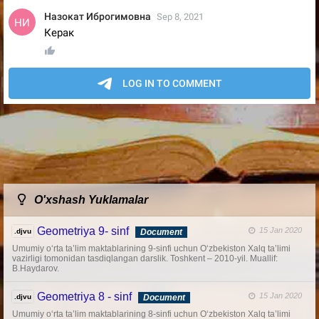
O'xshash Yuklamalar
Geometriya 9- sinf
15 Jan 2020
.djvu
Document
Umumiy o‘rta ta’lim maktablarining 9-sinfi uchun O‘zbekiston Xalq ta’limi
vazirligi tomonidan tasdiqlangan darslik. Toshkent – 2010-yil. Muallif:
B.Haydarov.
Geometriya 8 - sinf
15 Jan 2020
.djvu
Document
Umumiy o‘rta ta’lim maktablarining 8-sinfi uchun O‘zbekiston Xalq ta’limi