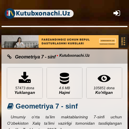
×
•
Kutubxonachi.Uz
Geometriya 7 - sinf
57473 dona
4.6 MB
105851 dona
Yuklangan
Hajmi
Ko'rilgan
Geometriya 7 - sinf
Umumiy o‘rta ta’lim maktablarining 7-sinfi uchun
O‘zbekiston Xalq ta’limi vazirligi tomonidan tasdiqlangan