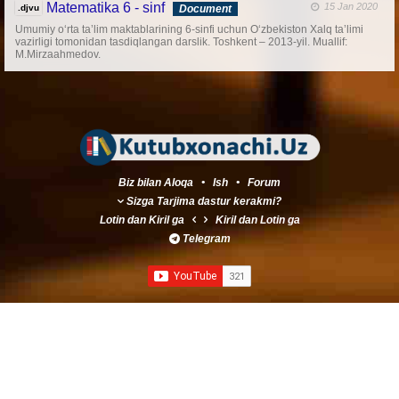
Matematika 6 - sinf
15 Jan 2020
.djvu
Document
Umumiy o‘rta ta’lim maktablarining 6-sinfi uchun O‘zbekiston Xalq ta’limi
vazirligi tomonidan tasdiqlangan darslik. Toshkent – 2013-yil. Muallif:
M.Mirzaahmedov.
Biz bilan Aloqa
•
Ish
•
Forum
Sizga Tarjima dastur kerakmi?
Lotin
dan
Kiril
ga
Kiril
dan
Lotin
ga
Telegram
Created by
Master Sherkulov