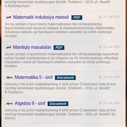
vazirligi tomonidan tasdiqlangan darslik. Toshkent – 2010-yil. Muallif:
A.Rahimqoriyev.
Matematik induksiya metodi
15 Jan 2020
.pdf
PDF
Siz bu yerdan o’quvchilarni matematikadan fan olimpiadalariga
tayyorlashda juda kerak bo’ladigan B.Abdurahmonovning «Matematika
induksiya metodi» qo’llanmasini elektron variantini ko’chirib olishingiz
mumkin.
Mantiqiy masalalar
15 Jan 2020
.pdf
PDF
Siz bu yerdan o’quvchilarni matematikadan fan olimpiadalariga tayyorlash
uchun kerakli manbalardan A.Qo’chqorov va Sh.Ismoilovovning «Mantiqiy
masalalar» nomli qo’llanmasini elektron variantini ko’chirib olishingiz
mumkin.
Matematika 5 - sinf
15 Jan 2020
.djvu
Document
Umumiy o‘rta ta’lim maktablarining 5-sinfi uchun O‘zbekiston Xalq ta’limi
vazirligi tomonidan tasdiqlangan darslik. Toshkent – 2011-yil. Muallif:
B.Haydarov.
Algebra 9 - sinf
15 Jan 2020
.djvu
Document
Umumiy o‘rta ta’lim maktablarining 9-sinfi uchun O‘zbekiston Xalq ta’limi
vazirligi tomonidan tasdiqlangan darslik. Toshkent – 2011-yil. Muallif: Sh.
Alimov.