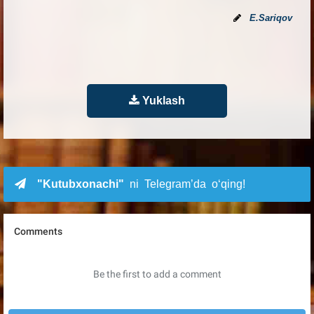
E.Sariqov
Yuklash
"Kutubxonachi"
ni Telegram’da o‘qing!