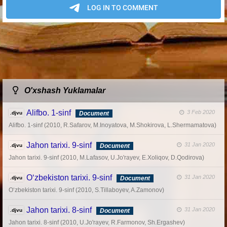
O'xshash Yuklamalar
Alifbo. 1-sinf
3 Feb 2020
.djvu
Document
Alifbo. 1-sinf (2010, R.Safarov, M.Inoyatova, M.Shokirova, L.Shermamatova)
Jahon tarixi. 9-sinf
31 Jan 2020
.djvu
Document
Jahon tarixi. 9-sinf (2010, M.Lafasov, U.Jo'rayev, E.Xoliqov, D.Qodirova)
O‘zbekiston tarixi. 9-sinf
31 Jan 2020
.djvu
Document
O‘zbekiston tarixi. 9-sinf (2010, S.Tillaboyev, A.Zamonov)
Jahon tarixi. 8-sinf
31 Jan 2020
.djvu
Document
Jahon tarixi. 8-sinf (2010, U.Jo'rayev, R.Farmonov, Sh.Ergashev)