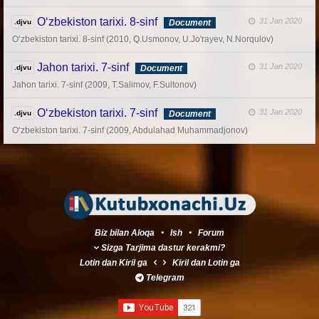
O‘zbekiston tarixi. 8-sinf
31 Jan 2020
.djvu
Document
O‘zbekiston tarixi. 8-sinf (2010, Q.Usmonov, U.Jo'rayev, N.Norqulov)
Jahon tarixi. 7-sinf
31 Jan 2020
.djvu
Document
Jahon tarixi. 7-sinf (2009, T.Salimov, F.Sultonov)
O‘zbekiston tarixi. 7-sinf
31 Jan 2020
.djvu
Document
O‘zbekiston tarixi. 7-sinf (2009, Abdulahad Muhammadjonov)
Biz bilan Aloqa
•
Ish
•
Forum
Sizga Tarjima dastur kerakmi?
Lotin
dan
Kiril
ga
Kiril
dan
Lotin
ga
Telegram