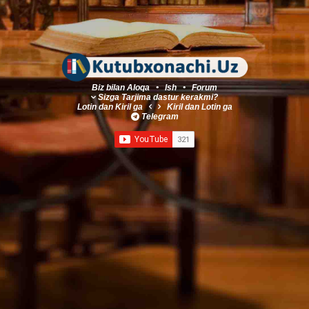
Biz bilan Aloqa
•
Ish
•
Forum
Sizga Tarjima dastur kerakmi?
Lotin
dan
Kiril
ga
Kiril
dan
Lotin
ga
Telegram