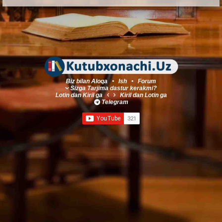
Biz bilan Aloqa
•
Ish
•
Forum
Sizga Tarjima dastur kerakmi?
Lotin
dan
Kiril
ga
Kiril
dan
Lotin
ga
Telegram