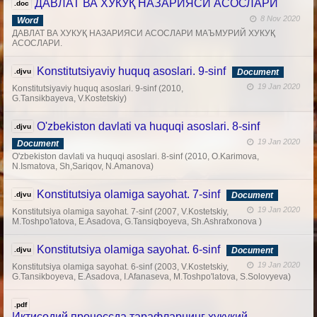
ДАВЛАТ ВА ХУКУҚ НАЗАРИЯСИ АСОСЛАРИ
.doc
8 Nov 2020
Word
ДАВЛАТ ВА ХУКУҚ НАЗАРИЯСИ АСОСЛАРИ МАЪМУРИЙ ХУКУҚ
АСОСЛАРИ.
Konstitutsiyaviy huquq asoslari. 9-sinf
.djvu
Document
19 Jan 2020
Konstitutsiyaviy huquq asoslari. 9-sinf (2010,
G.Tansikbayeva, V.Kostetskiy)
O'zbekiston davlati va huquqi asoslari. 8-sinf
.djvu
19 Jan 2020
Document
O'zbekiston davlati va huquqi asoslari. 8-sinf (2010, O.Karimova,
N.Ismatova, Sh,Sariqov, N.Amanova)
Konstitutsiya olamiga sayohat. 7-sinf
.djvu
Document
19 Jan 2020
Konstitutsiya olamiga sayohat. 7-sinf (2007, V.Kostetskiy,
M.Toshpo'latova, E.Asadova, G.Tansiqboyeva, Sh.Ashrafxonova )
Konstitutsiya olamiga sayohat. 6-sinf
.djvu
Document
19 Jan 2020
Konstitutsiya olamiga sayohat. 6-sinf (2003, V.Kostetskiy,
G.Tansikboyeva, E.Asadova, I.Afanaseva, M.Toshpo'latova, S.Solovyeva)
.pdf
Иқтисодий процессда тарафларнинг ҳуқуқий