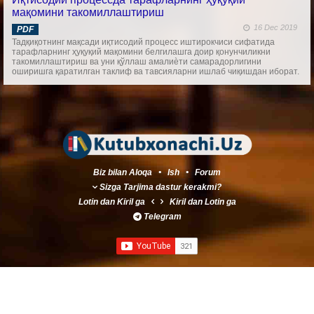
мақомини такомиллаштириш
16 Dec 2019
PDF
Тадқиқотнинг мақсади иқтисодий процесс иштирокчиси сифатида
тарафларнинг ҳуқуқий мақомини белгилашга доир қонунчиликни
такомиллаштириш ва уни қўллаш амалиѐти самарадорлигини
оширишга қаратилган таклиф ва тавсияларни ишлаб чиқишдан иборат.
Biz bilan Aloqa
•
Ish
•
Forum
Sizga Tarjima dastur kerakmi?
Lotin
dan
Kiril
ga
Kiril
dan
Lotin
ga
Telegram
Created by
Master Sherkulov