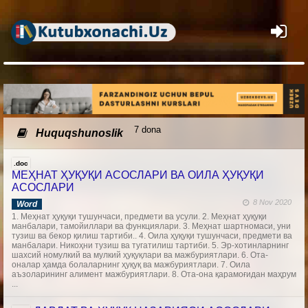
×
7 dona
Huquqshunoslik
.doc
МЕҲНАТ ҲУҚУҚИ АСОСЛАРИ ВА ОИЛА ҲУҚУҚИ
АСОСЛАРИ
8 Nov 2020
Word
1. Меҳнат ҳуқуқи тушунчаси, предмети ва усули. 2. Меҳнат ҳуқуқи
манбалари, тамойиллари ва функциялари. 3. Меҳнат шартномаси, уни
тузиш ва бекор қилиш тартиби.. 4. Оила ҳуқуқи тушунчаси, предмети ва
манбалари. Никоҳни тузиш ва тугатилиш тартиби. 5. Эр-хотинларнинг
шахсий номулкий ва мулкий ҳуқуқлари ва мажбуриятлари. 6. Ота-
оналар ҳамда болаларнинг ҳуқуқ ва мажбуриятлари. 7. Оила
аъзоларининг алимент мажбуриятлари. 8. Ота-она қарамоғидан маҳрум
...