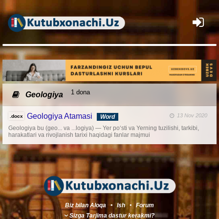
×
1 dona
Geologiya
Geologiya Atamasi
13 Nov 2020
.docx
Word
Geologiya bu (geo... va ...logiya) — Yer poʻsti va Yerning tuzilishi, tarkibi,
harakatlari va rivojlanish tarixi haqidagi fanlar majmui
Biz bilan Aloqa
•
Ish
•
Forum
Sizga Tarjima dastur kerakmi?