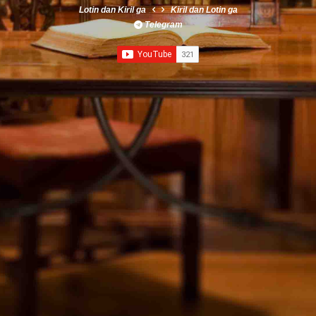
Lotin
dan
Kiril
ga
Kiril
dan
Lotin
ga
Telegram