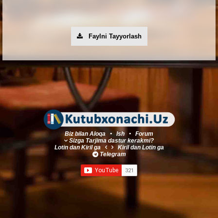
Faylni Tayyorlash
Biz bilan Aloqa
•
Ish
•
Forum
Sizga Tarjima dastur kerakmi?
Lotin
dan
Kiril
ga
Kiril
dan
Lotin
ga
Telegram