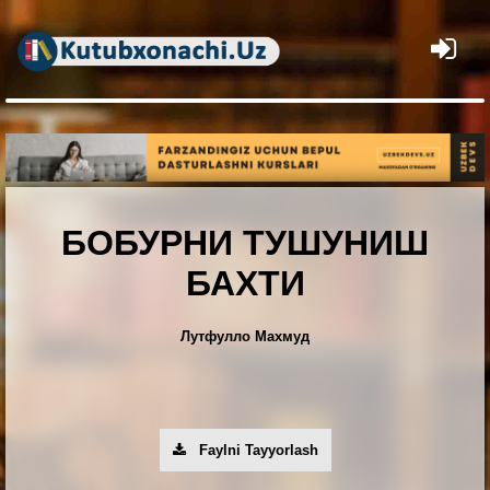
×
БОБУРНИ ТУШУНИШ
БАХТИ
Лутфулло Махмуд
Faylni Tayyorlash